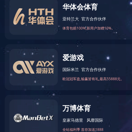
热门关键词：
金属管浮子流量计
乐动网页版登录入口-乐
您的位置：
乐动网页版登录入口
新闻资讯
乐动网
>
>
青天仪表新闻资讯
公司动态
信息摘要：