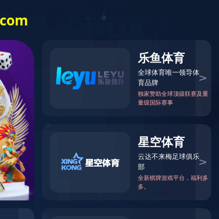
在线留言
收藏本站
网站地图
服务热线：
17530107806
产品中心
工程案例
新闻资讯