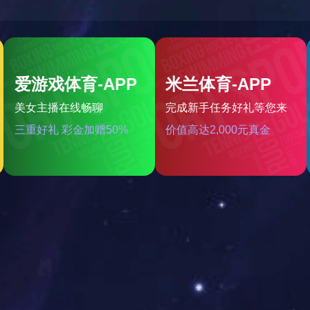
影响生产效率和数据准确性，因此“乐动网页版登录入口-乐动（中国） 哪
市政水务、石油化工等领域，乐动网页版登录入口-乐动（中国）
和数据准确性，因此“乐动网页版登录入口-乐动（中国） 哪家好
-乐动（中国） 厂家鱼龙混杂，部分厂家缺乏核心技术、资质不
耕仪表领域近20年的青天伟业仪表，凭借雄厚的实力、优质的产
口-乐动（中国） 哪家好”的行业疑问。
有保障，正规大厂更可信
版登录入口-乐动（中国） 哪家好，首要标准就是厂家资质与实
总部位于开封黄龙工业园区，是集研发、生产、销售于一体的国家高
生产基地占地69930平方米，实力雄厚。
网页版登录入口-乐动（中国） 厂家，青天伟业拥有完善的资质认
认证，累计获得专利56项、软件著作权20项，技术实力有目共睹。
每一台乐动网页版登录入口-乐动（中国） 出厂前都经过严格的实