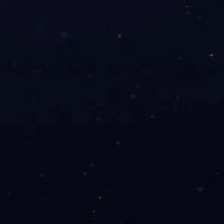
微信公众号
厂家客服