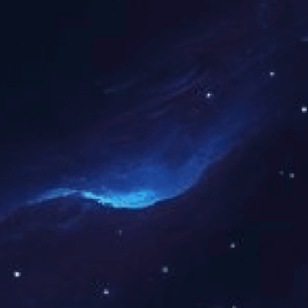
口-乐动（中
针对市政水务
部件、压损小
配原油、化工
动网页版登录
150多个国
四、售后完善
判断乐动网页
版登录入口-乐
大幅降低企业
同时，厂家拥
人员均可赶赴
后响应时间不
服务赢得客户