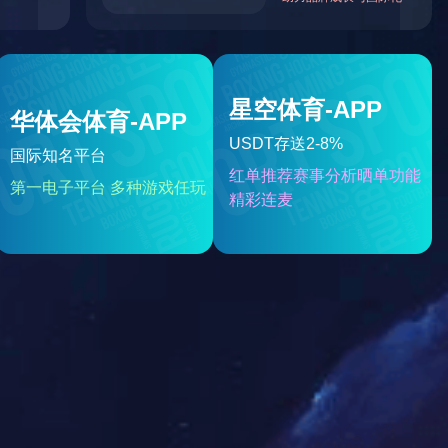
家…
 作为核心的流量计量设备，其测量精度、稳定性直接
”成为众多企业采购时的核心疑问。目前市场上乐动网
全，导致产品精度不达标、故障频发，给企业带来不必
品和完善的服务，成为众多企业首选，用实力解答“乐
力，这是产品品质的核心前提。青天伟业仪表成立于
新技术企业、河南省“专精特新”中小企业，注册资本
证，通过ISO9001质量管理体系认证、欧盟CE认证
同时，厂家建成了DN3-DN2200MT质量法水流量
流标定，其中DN50~DN700的流量计采用称重法标