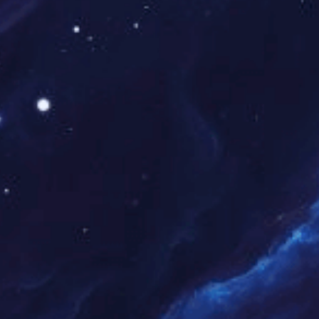
0.2级，品质达标、性能可靠，彻底打消企业采购顾。
领先，测量精度远超行业标准
入口-乐动（中国） 的核心竞争力在于技术，也是判断“乐动网页
大量研发资金，组建专业研发团队，深耕电磁计量技术多年，采
国） 在低流速和复杂介质条件下精度下降的难题，产品测量精度可达
网页版登录入口-乐动（中国） 涵盖DN3~DN3000全口径
导电液体、腐蚀性介质等多种复杂工况，无论是市政水务的自来
此外，转换器采用DSP全数字设计技术，具备掉电时间记录、小
，极大方便现场调试与维护。
全，适配多行业场景需求
页版登录入口-乐动（中国） 厂家，必然能满足不同行业的个性
登录入口-乐动（中国） 生产厂家，青天伟业设有液体流量、气