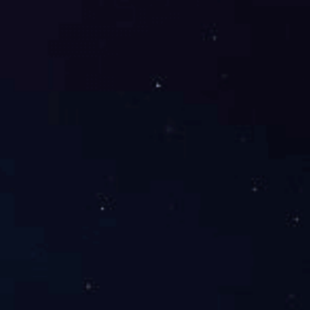
了解详情 >
了解详情 >
了解详情 >
查看详情 +
查看详情 +
返回列表
版登录入口-乐动（中国） 常见问题