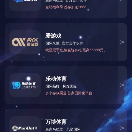
物位仪表
流量检定装置
水表
科里奥利质量流量计
QTCMF科里奥利
科里奥利质量流量计
（CoriolisMassFlowme
全国服务热线